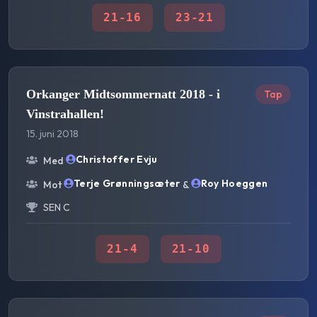
21
-
16
23
-
21
Orkanger Midtsommernatt 2018 - i
Tap
Vinstrahallen!
15. juni 2018
Christoffer Evju
Med
Terje Grønningsæter
Roy Hoeggen
Mot
&
SEN C
21
-
4
21
-
10