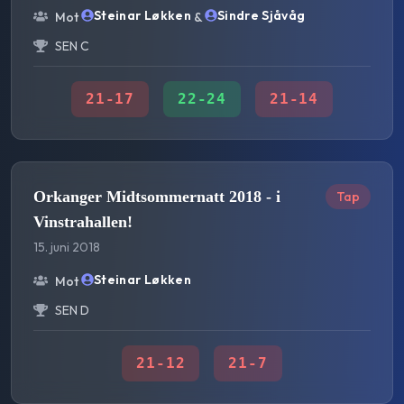
Steinar Løkken
Sindre Sjåvåg
Mot
&
SEN C
21
-
17
22
-
24
21
-
14
Orkanger Midtsommernatt 2018 - i
Tap
Vinstrahallen!
15. juni 2018
Steinar Løkken
Mot
SEN D
21
-
12
21
-
7