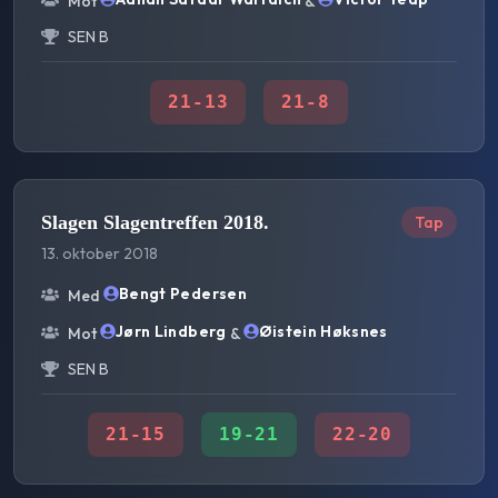
Mot
&
SEN B
21
-
13
21
-
8
Slagen Slagentreffen 2018.
Tap
13. oktober 2018
Bengt Pedersen
Med
Jørn Lindberg
Øistein Høksnes
Mot
&
SEN B
21
-
15
19
-
21
22
-
20