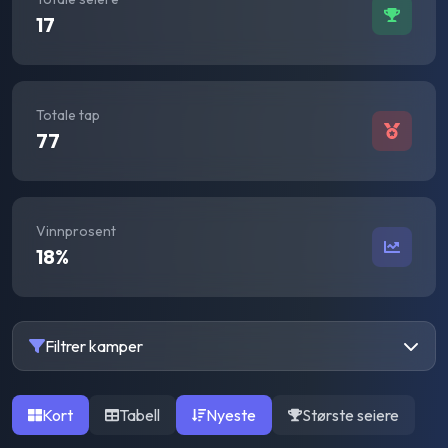
17
Totale tap
77
Vinnprosent
18
%
Filtrer kamper
Kort
Tabell
Nyeste
Største seiere