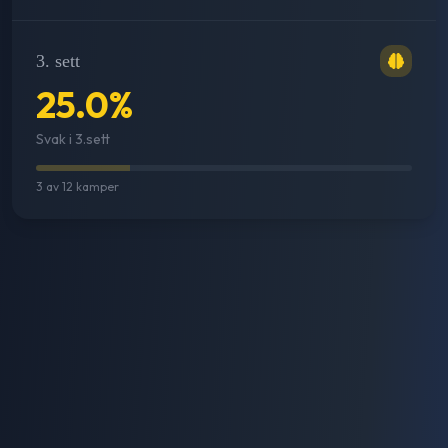
3. sett
25.0
%
Svak i 3.sett
3
av
12
kamper