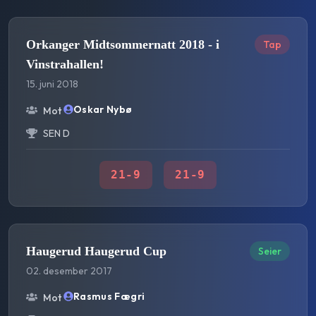
Orkanger Midtsommernatt 2018 - i
Tap
Vinstrahallen!
15. juni 2018
Oskar Nybø
Mot
SEN D
21
-
9
21
-
9
Haugerud Haugerud Cup
Seier
02. desember 2017
Rasmus Fægri
Mot