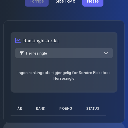
Forrige
Side
1
av
8
Neste
Rankinghistorikk
Herresingle
Ingen rankingdata tilgjengelig for
Sondre Flakstad
i
Herresingle
ÅR
RANK
POENG
STATUS