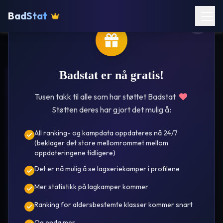
BadStat
Badstat er nå gratis!
I.L Ros
Tusen takk til alle som har støttet Badstat
Støtten deres har gjort det mulig å:
All ranking- og kampdata oppdateres nå 24/7
(beklager det store mellomrommet mellom
oppdateringene tidligere)
Det er nå mulig å se lagseriekamper i profilene
Sondre
Mer statistikk på lagkamper kommer
Flakstad
Ranking for aldersbestemte klasser kommer snart
År i oversikt 25/26 🌟
Se kamper
Ranking
Og enda mer