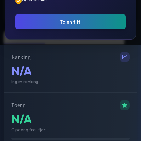
Prestasjoner
Ta en titt!
Sammenlagt
Single
Double
Mix
Ranking
N/A
Ingen ranking
Poeng
N/A
0 poeng fra i fjor