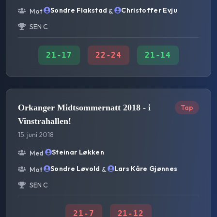
Sondre Flakstad
Christoffer Evju
Mot
&
SEN C
21
-
17
22
-
24
21
-
14
Orkanger Midtsommernatt 2018 - i
Tap
Vinstrahallen!
15. juni 2018
Steinar Løkken
Med
Sondre Løvold
Lars Kåre Gjønnes
Mot
&
SEN C
21
-
7
21
-
12