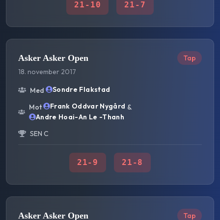
21
-
10
21
-
7
Asker Asker Open
Tap
18. november 2017
Sondre Flakstad
Med
Frank Oddvar Nygård
Mot
&
Andre Hoai-An Le -Thanh
SEN C
21
-
9
21
-
8
Asker Asker Open
Tap