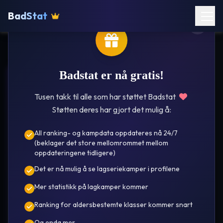
BadStat
Badstat er nå gratis!
I.L Ros
Tusen takk til alle som har støttet Badstat
Støtten deres har gjort det mulig å:
All ranking- og kampdata oppdateres nå 24/7
(beklager det store mellomrommet mellom
oppdateringene tidligere)
Det er nå mulig å se lagseriekamper i profilene
Sindre
Mer statistikk på lagkamper kommer
Sjåvåg
Ranking for aldersbestemte klasser kommer snart
År i oversikt 25/26 🌟
Se kamper
Ranking
Og enda mer