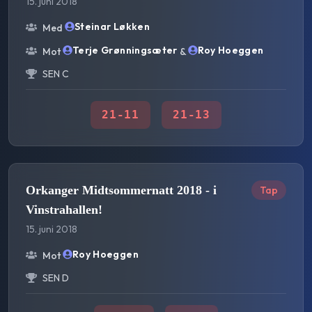
15. juni 2018
Steinar Løkken
Med
Terje Grønningsæter
Roy Hoeggen
Mot
&
SEN C
21
-
11
21
-
13
Orkanger Midtsommernatt 2018 - i
Tap
Vinstrahallen!
15. juni 2018
Roy Hoeggen
Mot
SEN D