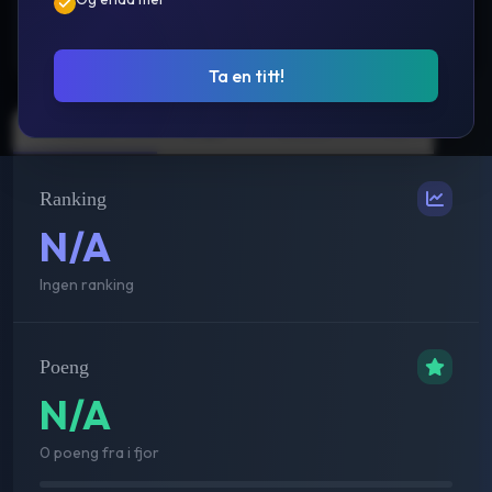
Prestasjoner
Ta en titt!
Sammenlagt
Single
Double
Mix
Ranking
N/A
Ingen ranking
Poeng
N/A
0 poeng fra i fjor