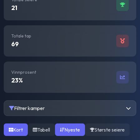
21
Totale tap
69
Vinnprosent
23
%
Filtrer kamper
Kort
Tabell
Nyeste
Største seiere