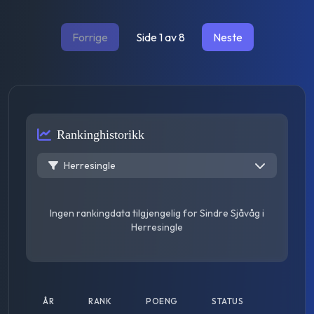
Forrige
Side
1
av
8
Neste
Rankinghistorikk
Herresingle
Ingen rankingdata tilgjengelig for
Sindre Sjåvåg
i
Herresingle
ÅR
RANK
POENG
STATUS