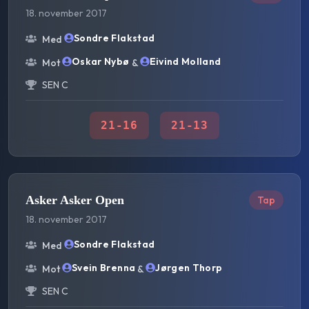
18. november 2017
Sondre Flakstad
Med
Oskar Nybø
Eivind Molland
Mot
&
SEN C
21
-
16
21
-
13
Asker Asker Open
Tap
18. november 2017
Sondre Flakstad
Med
Svein Brenna
Jørgen Thorp
Mot
&
SEN C