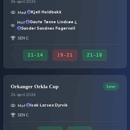
24. april 2026
Kjell Holdbakk
Med
Gaute Tønne Lindsøe
Mot
&
Sander Sandnes Fagervoll
SEN C
21
-
14
19
-
21
21
-
18
Orkanger Orkla Cup
Seier
24. april 2026
Isak Larsen Dyrvik
Mot
SEN C