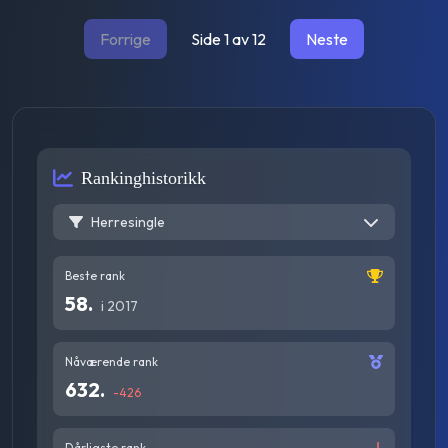
Forrige
Side
1
av
12
Neste
Rankinghistorikk
Herresingle
Beste rank
58
.
i
2017
Nåværende rank
632
.
-426
Dårligste rank