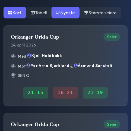
Kort
Tabell
Nyeste
Største seiere
Orkanger Orkla Cup
Seier
24. april 2026
Kjell Holdbakk
Med
Per Arne Bjørklund
Åsmund Sønsteli
Mot
&
SEN C
21
-
15
16
-
21
21
-
19
Orkanger Orkla Cup
Seier