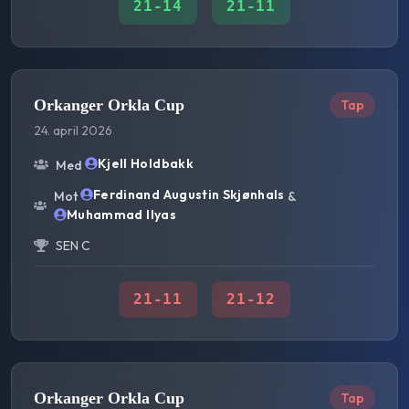
21
-
14
21
-
11
Orkanger Orkla Cup
Tap
24. april 2026
Kjell Holdbakk
Med
Ferdinand Augustin Skjønhals
Mot
&
Muhammad Ilyas
SEN C
21
-
11
21
-
12
Orkanger Orkla Cup
Tap