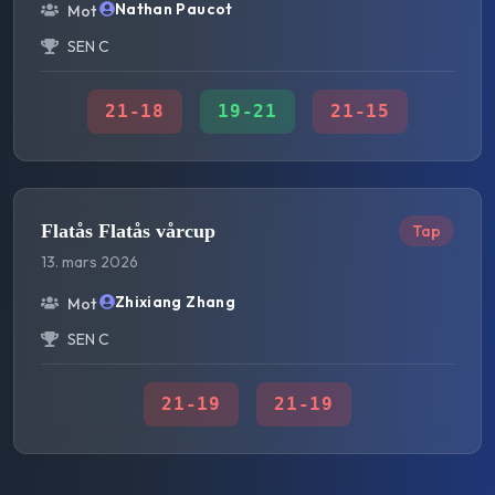
Nathan Paucot
Mot
SEN C
21
-
18
19
-
21
21
-
15
Flatås Flatås vårcup
Tap
13. mars 2026
Zhixiang Zhang
Mot
SEN C
21
-
19
21
-
19