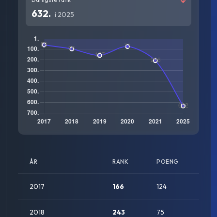
632
.
i
2025
ÅR
RANK
POENG
STAT
2017
166
124
2018
243
75