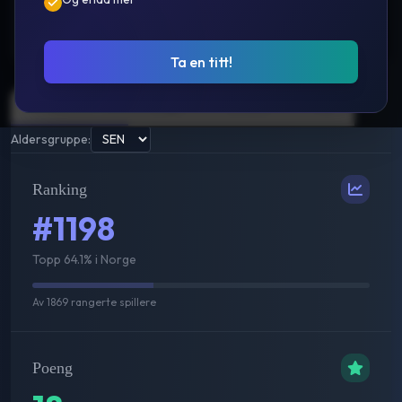
Prestasjoner
Ta en titt!
Sammenlagt
Single
Double
Mix
Aldersgruppe:
Ranking
#1198
Topp 64.1% i Norge
Av
1869
rangerte spillere
Poeng