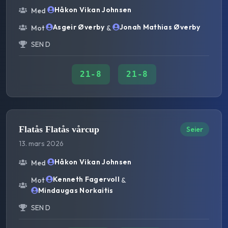
Håkon Vikan Johnsen
Med
Asgeir Øverby
Jonah Mathias Øverby
Mot
&
SEN D
21
-
8
21
-
8
Flatås Flatås vårcup
Seier
13. mars 2026
Håkon Vikan Johnsen
Med
Kenneth Fagervoll
Mot
&
Mindaugas Norkaitis
SEN D