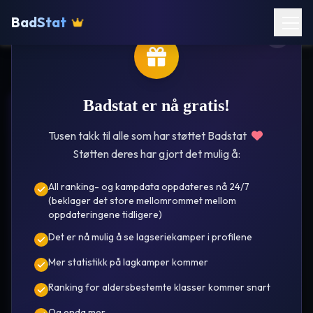
BadStat
Badstat er nå gratis!
Klæbu
Tusen takk til alle som har støttet Badstat
Støtten deres har gjort det mulig å:
All ranking- og kampdata oppdateres nå 24/7
(beklager det store mellomrommet mellom
oppdateringene tidligere)
Det er nå mulig å se lagseriekamper i profilene
Terje
Mer statistikk på lagkamper kommer
Grønningsæter
Ranking for aldersbestemte klasser kommer snart
År i oversikt 25/26 🌟
Se kamper
Ranking
Og enda mer