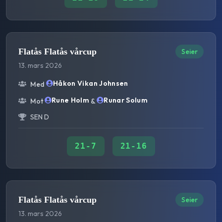
Flatås Flatås vårcup
Seier
13. mars 2026
Håkon Vikan Johnsen
Med
Rune Holm
Runar Solum
Mot
&
SEN D
21
-
7
21
-
16
Flatås Flatås vårcup
Seier
13. mars 2026