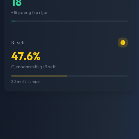
18
+18 poeng fra i fjor
3. sett
47.6
%
Gjennomsnittlig i 3.sett
20
av
42
kamper