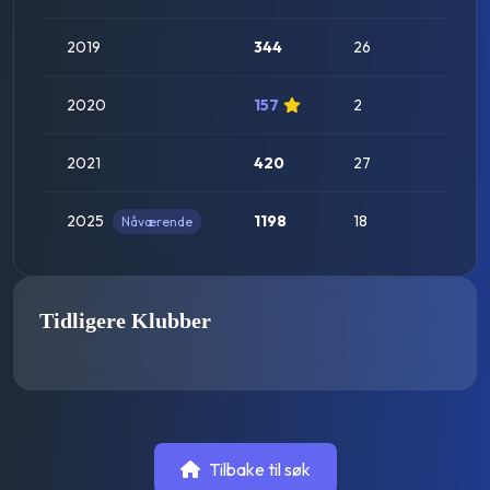
2019
344
26
2020
157
2
2021
420
27
2025
1198
18
Nåværende
Stab
Tidligere Klubber
Tilbake til søk