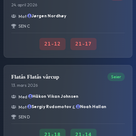
24. april 2026
Jørgen Nordhøy
Mot
SEN C
21
-
12
21
-
17
Flatås Flatås vårcup
Seier
13. mars 2026
Håkon Vikan Johnsen
Med
Sergiy Rudomotov
Noah Hallan
Mot
&
SEN D
21
-
18
21
-
14