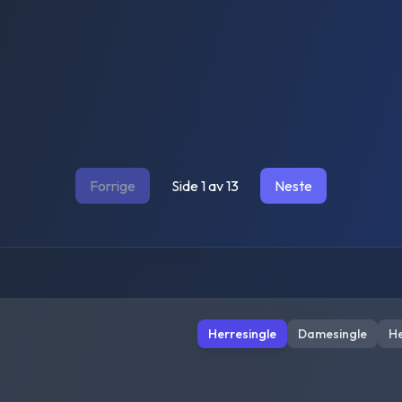
Forrige
Side
1
av
13
Neste
Herresingle
Damesingle
H