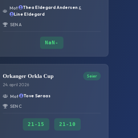
Thea Eldegard Andersen
Mot
&
Line Eldegard
SEN A
NaN
-
Orkanger Orkla Cup
Seier
24. april 2026
Tove Søraas
Mot
SEN C
21
-
15
21
-
10