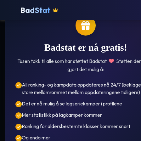
BadStat
Badstat er nå gratis!
Tusen takk til alle som har støttet Badstat
Støtten der
gjort det mulig å:
Frøya
All ranking- og kampdata oppdateres nå 24/7 (beklage
store mellomrommet mellom oppdateringene tidligere)
Wa
Det er nå mulig å se lagseriekamper i profilene
Mer statistikk på lagkamper kommer
Ranking for aldersbestemte klasser kommer snart
År i ove
Og enda mer