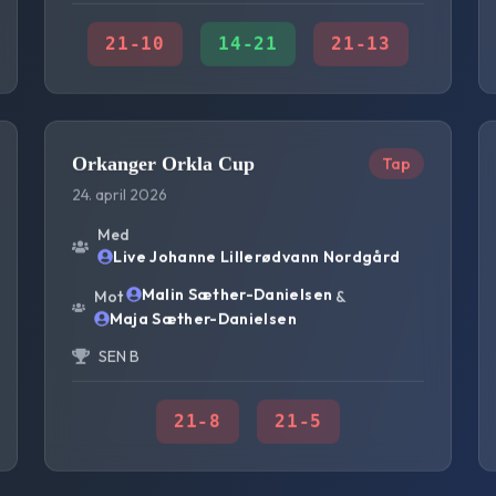
21
-
10
14
-
21
21
-
13
Orkanger Orkla Cup
Tap
24. april 2026
Med
Live Johanne Lillerødvann Nordgård
Malin Sæther-Danielsen
Mot
&
Maja Sæther-Danielsen
SEN B
21
-
8
21
-
5