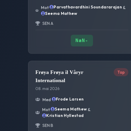
Parvathavardhini Soundararajan
Mot
&
Seema Mathew
SEN A
NaN
-
Frøya Frøya il Våryr
Tap
International
08. mai 2026
Frode Larsen
Med
Seema Mathew
Mot
&
Kristian Hyllestad
SEN B