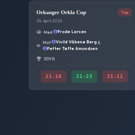
Orkanger Orkla Cup
Tap
24. april 2026
Frode Larsen
Med
Vivild Våbenø Berg
Mot
&
Petter Tøfte Amundsen
SEN B
21
-
18
21
-
23
21
-
12