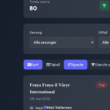
Totale seiere
80
Sesong
Utfall
Kort
Tabell
Nyeste
Største 
Frøya Frøya il Våryr
Tap
International
08. mai 2026
Mali Vallernes
Med