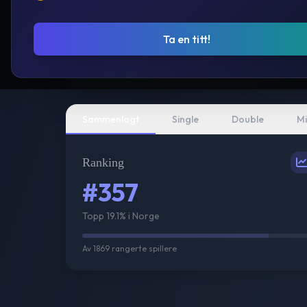
Ta en titt!
Sammenlagt
Single
Double
Mi
Ranking
#357
Topp 19.1% i Norge
Av
1869
rangerte spillere