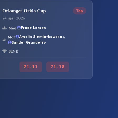
Orkanger Orkla Cup
Tap
24. april 2026
Frode Larsen
Med
Amelia Siemiatkowska
Mot
&
Sander Grandetrø
SEN B
21
-
11
21
-
18