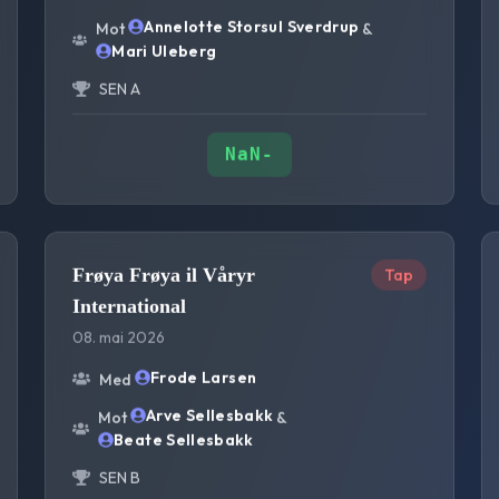
Annelotte Storsul Sverdrup
Mot
&
Mari Uleberg
SEN A
NaN
-
Frøya Frøya il Våryr
Tap
International
08. mai 2026
Frode Larsen
Med
Arve Sellesbakk
Mot
&
Beate Sellesbakk
SEN B