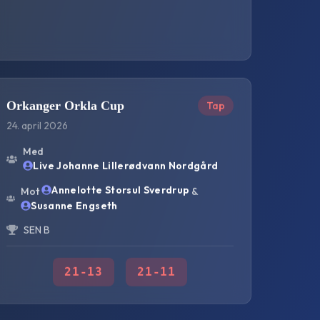
Orkanger Orkla Cup
Tap
24. april 2026
Med
Live Johanne Lillerødvann Nordgård
Annelotte Storsul Sverdrup
Mot
&
Susanne Engseth
SEN B
21
-
13
21
-
11