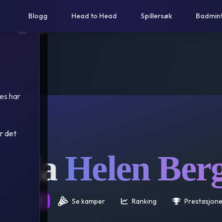
Blogg
Head to Head
Spillersøk
Badmin
es har
r det
nda
Helen Ber
rsikt 25/26 🌟
Se kamper
Ranking
Prestasjone