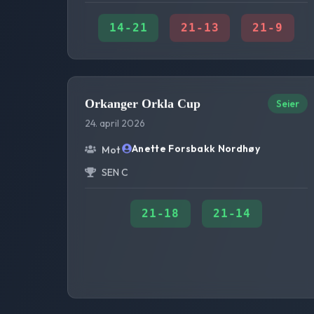
14
-
21
21
-
13
21
-
9
Orkanger Orkla Cup
Seier
24. april 2026
Anette Forsbakk Nordhøy
Mot
SEN C
21
-
18
21
-
14