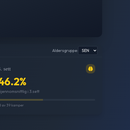
Aldersgruppe:
. sett
46.2
%
jennomsnittlig i 3.sett
8
av
39
kamper