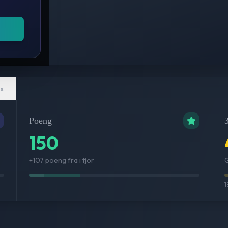
x
Poeng
3
150
+107 poeng fra i fjor
G
1