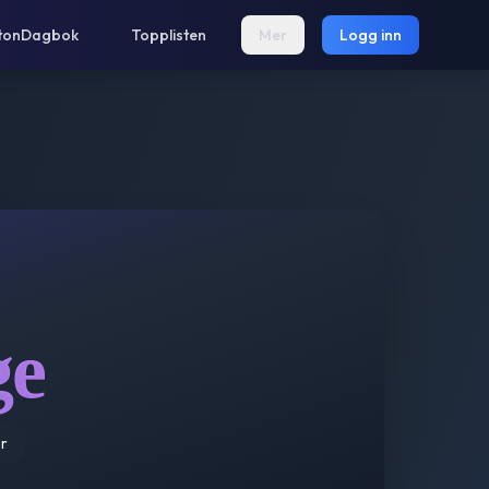
tonDagbok
Topplisten
Mer
Logg inn
ge
r