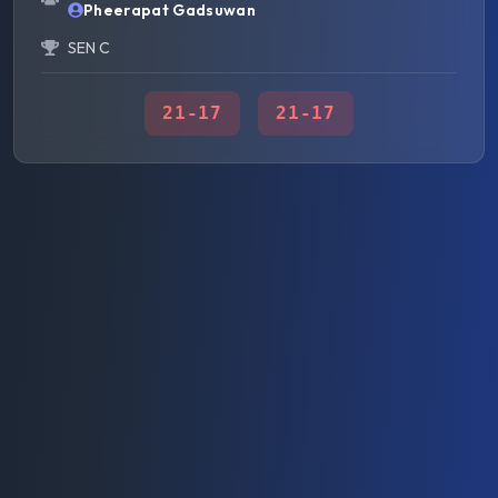
Pheerapat Gadsuwan
SEN C
21
-
17
21
-
17