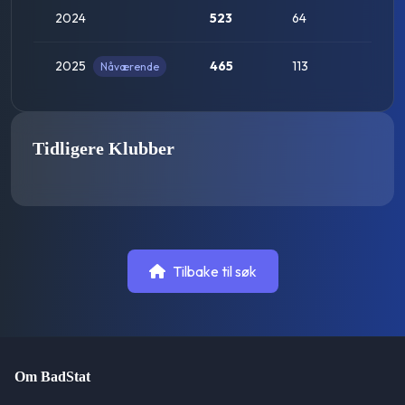
2024
523
64
2025
465
113
Nåværende
Op
Tidligere Klubber
Tilbake til søk
Om BadStat