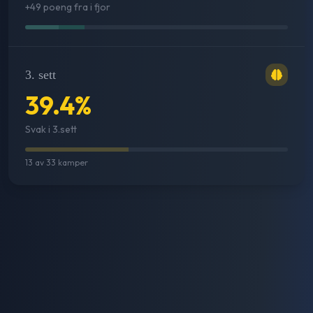
+49 poeng fra i fjor
3. sett
39.4
%
Svak i 3.sett
13
av
33
kamper