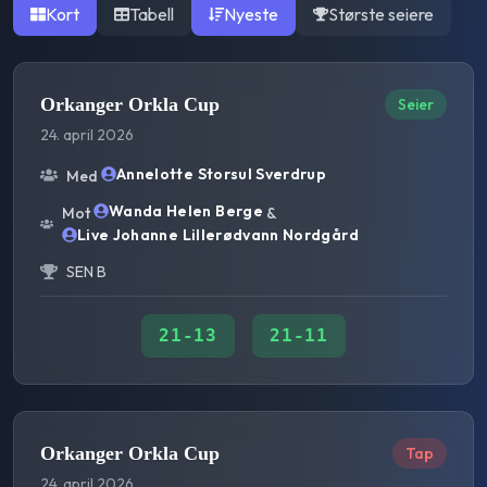
Kort
Tabell
Nyeste
Største seiere
Orkanger Orkla Cup
Seier
24. april 2026
Annelotte Storsul Sverdrup
Med
Wanda Helen Berge
Mot
&
Live Johanne Lillerødvann Nordgård
SEN B
21
-
13
21
-
11
Orkanger Orkla Cup
Tap
24. april 2026