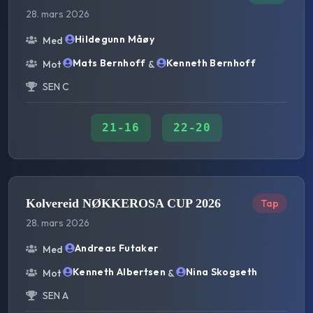
28. mars 2026
Hildegunn Måøy
Med
Mats Bernhoff
Kenneth Bernhoff
Mot
&
SEN C
21
-
16
22
-
20
Kolvereid NØKKEROSA CUP 2026
Tap
28. mars 2026
Andreas Futaker
Med
Kenneth Albertsen
Nina Skogseth
Mot
&
SEN A