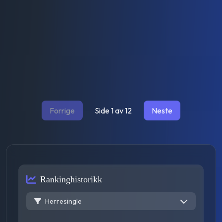
Forrige
Side
1
av
12
Neste
Rankinghistorikk
Herresingle