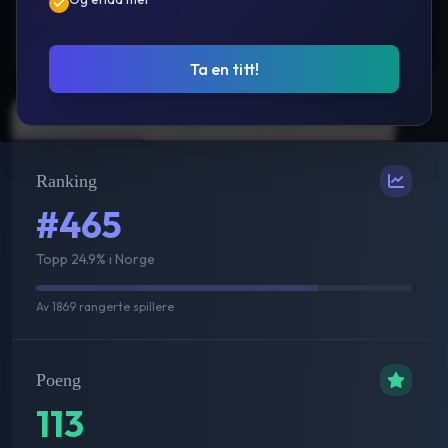
Prestasjoner
Ta en titt!
Sammenlagt
Single
Double
Mix
Ranking
#465
Topp 24.9% i Norge
Av
1869
rangerte spillere
Poeng
113