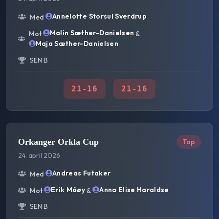
Annelotte Storsul Sverdrup
Med
Malin Sæther-Danielsen
Mot
&
Maja Sæther-Danielsen
SEN B
21
-
16
21
-
16
Orkanger Orkla Cup
Tap
24. april 2026
Andreas Futaker
Med
Erik Måøy
Anna Elise Haraldsø
Mot
&
SEN B