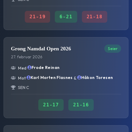
21
-
19
6
-
21
21
-
18
Grong Namdal Open 2026
Seier
27. februar 2026
Frode Reinan
Med
Karl Morten Flasnes
Håkon Toresen
Mot
&
SEN C
21
-
17
21
-
16