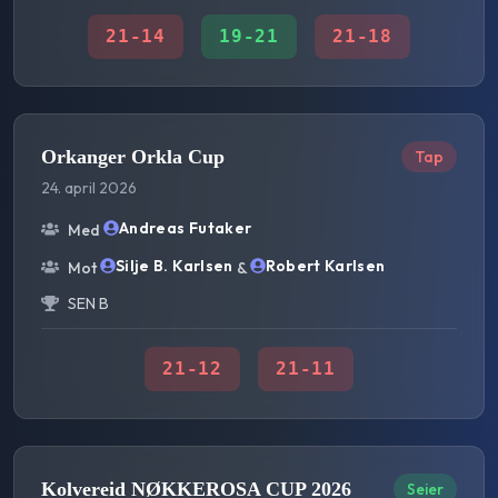
21
-
14
19
-
21
21
-
18
Orkanger Orkla Cup
Tap
24. april 2026
Andreas Futaker
Med
Silje B. Karlsen
Robert Karlsen
Mot
&
SEN B
21
-
12
21
-
11
Kolvereid NØKKEROSA CUP 2026
Seier