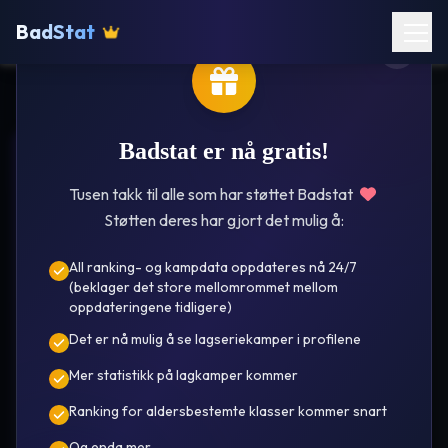
BadStat
Badstat er nå gratis!
Verdal
Tusen takk til alle som har støttet Badstat
Støtten deres har gjort det mulig å:
All ranking- og kampdata oppdateres nå 24/7
(beklager det store mellomrommet mellom
oppdateringene tidligere)
Det er nå mulig å se lagseriekamper i profilene
Susanne
Mer statistikk på lagkamper kommer
Engseth
Ranking for aldersbestemte klasser kommer snart
År i oversikt 25/26 🌟
Se kamper
Ranking
Og enda mer