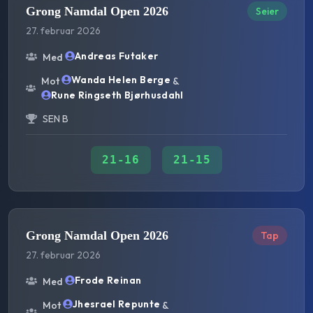
Grong Namdal Open 2026
Seier
27. februar 2026
Andreas Futaker
Med
Wanda Helen Berge
Mot
&
Rune Ringseth Bjørhusdahl
SEN B
21
-
16
21
-
15
Grong Namdal Open 2026
Tap
27. februar 2026
Frode Reinan
Med
Jhesrael Repunte
Mot
&