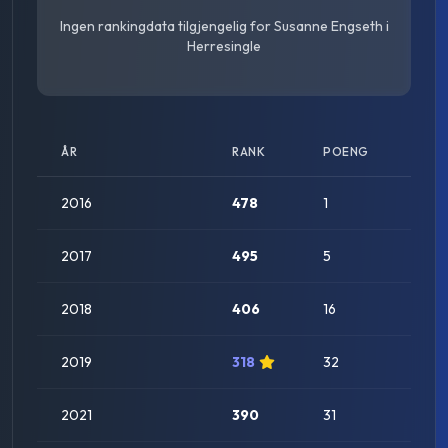
Ingen rankingdata tilgjengelig for
Susanne Engseth
i
Herresingle
ÅR
RANK
POENG
STAT
2016
478
1
2017
495
5
2018
406
16
2019
318
32
2021
390
31