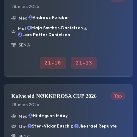
28. mars 2026
Andreas Futaker
Med
Maja Sæther-Danielsen
Mot
&
Lars Petter Danielsen
SEN A
21
-
10
21
-
13
Kolvereid NØKKEROSA CUP 2026
Tap
28. mars 2026
Hildegunn Måøy
Med
Sten-Vidar Busch
Jhesrael Repunte
Mot
&
SEN C