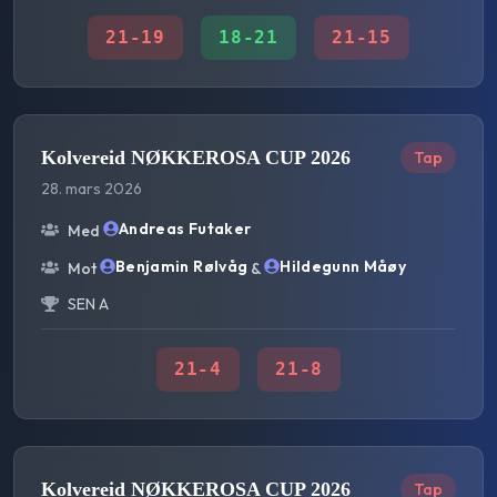
21
-
19
18
-
21
21
-
15
Kolvereid NØKKEROSA CUP 2026
Tap
28. mars 2026
Andreas Futaker
Med
Benjamin Rølvåg
Hildegunn Måøy
Mot
&
SEN A
21
-
4
21
-
8
Kolvereid NØKKEROSA CUP 2026
Tap