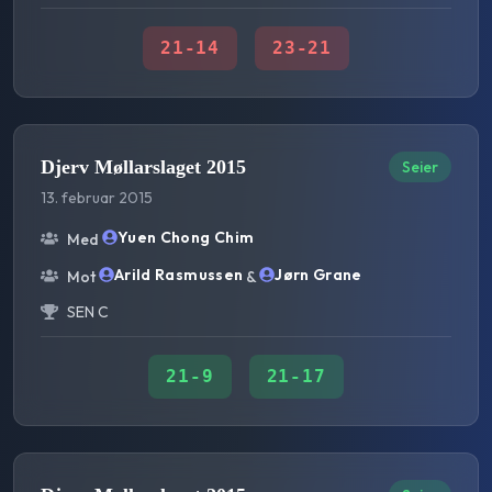
21
-
14
23
-
21
Djerv Møllarslaget 2015
Seier
13. februar 2015
Yuen Chong Chim
Med
Arild Rasmussen
Jørn Grane
Mot
&
SEN C
21
-
9
21
-
17