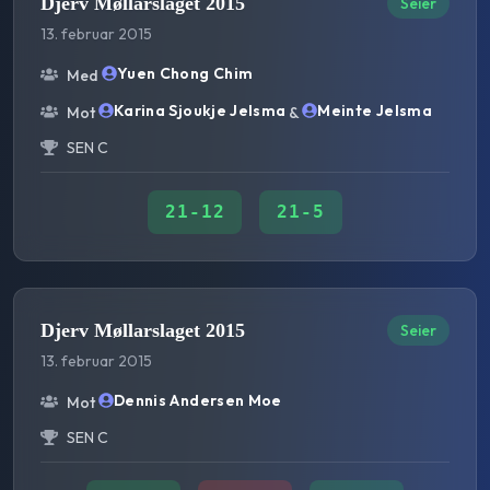
Djerv Møllarslaget 2015
Seier
13. februar 2015
Yuen Chong Chim
Med
Karina Sjoukje Jelsma
Meinte Jelsma
Mot
&
SEN C
21
-
12
21
-
5
Djerv Møllarslaget 2015
Seier
13. februar 2015
Dennis Andersen Moe
Mot
SEN C