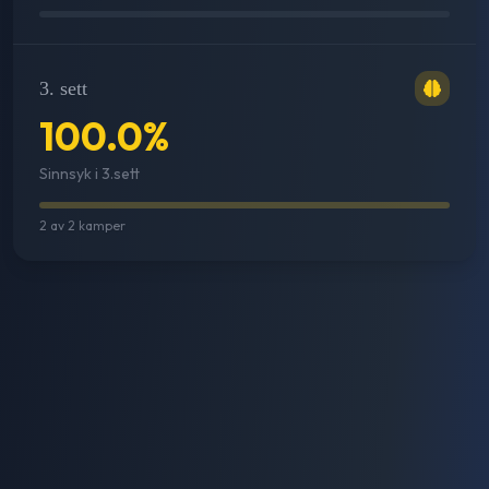
3. sett
100.0
%
Sinnsyk i 3.sett
2
av
2
kamper