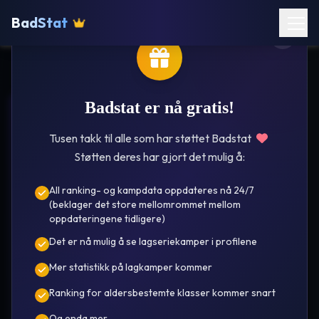
BadStat
Badstat er nå gratis!
Djerv
Tusen takk til alle som har støttet Badstat
Støtten deres har gjort det mulig å:
All ranking- og kampdata oppdateres nå 24/7
(beklager det store mellomrommet mellom
oppdateringene tidligere)
Det er nå mulig å se lagseriekamper i profilene
Suresh
Mer statistikk på lagkamper kommer
Kumar Krishnan
Ranking for aldersbestemte klasser kommer snart
Og enda mer