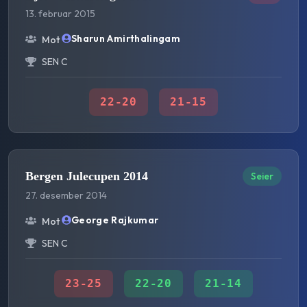
13. februar 2015
Sharun Amirthalingam
Mot
SEN C
22
-
20
21
-
15
Bergen Julecupen 2014
Seier
27. desember 2014
George Rajkumar
Mot
SEN C
23
-
25
22
-
20
21
-
14