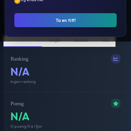
År i oversikt 25/26 🌟
Se kamper
Ranking
Prestasjoner
Ta en titt!
Sammenlagt
Single
Double
Mix
Ranking
N/A
Ingen ranking
Poeng
N/A
0 poeng fra i fjor