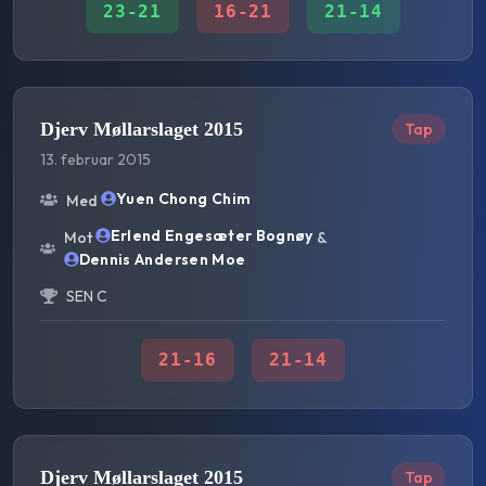
23
-
21
16
-
21
21
-
14
Djerv Møllarslaget 2015
Tap
13. februar 2015
Yuen Chong Chim
Med
Erlend Engesæter Bognøy
Mot
&
Dennis Andersen Moe
SEN C
21
-
16
21
-
14
Djerv Møllarslaget 2015
Tap