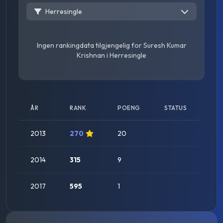
Herresingle
Ingen rankingdata tilgjengelig for
Suresh Kumar
Krishnan
i
Herresingle
ÅR
RANK
POENG
STATUS
2013
270
20
2014
315
9
2017
595
1