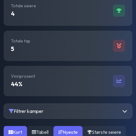
Totale seiere
4
Totale tap
5
Vinnprosent
44
%
Filtrer kamper
Kort
Tabell
Nyeste
Største seiere