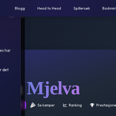
Blogg
Head to Head
Spillersøk
Badmin
es har
r det
men
Mjelva
rsikt 25/26 🌟
Se kamper
Ranking
Prestasjone