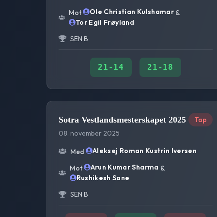
Ole Christian Kulshamar
Mot
&
Tor Egil Frøyland
SEN B
21
-
14
21
-
18
Sotra Vestlandsmesterskapet 2025
Tap
08. november 2025
Aleksej Roman Kustrin Iversen
Med
Arun Kumar Sharma
Mot
&
Rushikesh Sane
SEN B