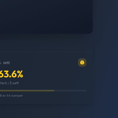
. sett
63.6
%
terk i 3.sett
8
av
44
kamper