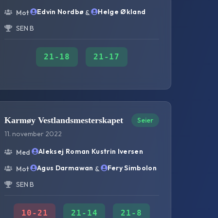
Edvin Nordbø
Helge Økland
Mot
&
SEN B
21
-
18
21
-
17
Karmøy Vestlandsmesterskapet
Seier
11. november 2022
Aleksej Roman Kustrin Iversen
Med
Agus Darmawan
Fery Simbolon
Mot
&
SEN B
10
-
21
21
-
14
21
-
8