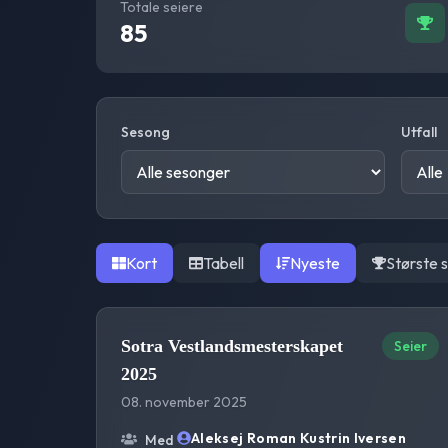
Totale seiere
85
Sesong
Utfall
Kort
Tabell
Nyeste
Største 
Sotra Vestlandsmesterskapet
Seier
2025
08. november 2025
Aleksej Roman Kustrin Iversen
Med