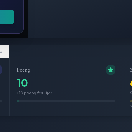
x
Poeng
3
10
+10 poeng fra i fjor
S
2