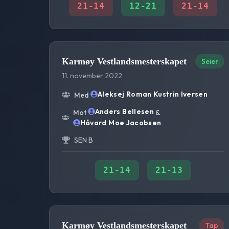
21
-
14
12
-
21
21
-
14
Karmøy Vestlandsmesterskapet
Seier
11. november 2022
Aleksej Roman Kustrin Iversen
Med
Anders Bellesen
Mot
&
Håvard Moe Jacobsen
SEN B
21
-
14
21
-
13
Karmøy Vestlandsmesterskapet
Tap