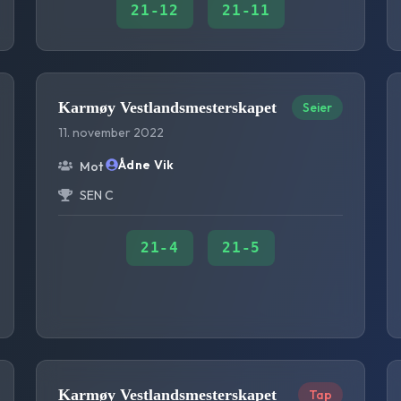
21
-
12
21
-
11
Karmøy Vestlandsmesterskapet
Seier
11. november 2022
Ådne Vik
Mot
SEN C
21
-
4
21
-
5
Karmøy Vestlandsmesterskapet
Tap