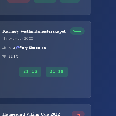
Karmøy Vestlandsmesterskapet
Seier
11. november 2022
Fery Simbolon
Mot
SEN C
21
-
16
21
-
18
Haugesund Viking Cup 2022
Tap