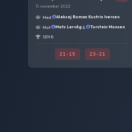
11. november 2022
Aleksej Roman Kustrin Iversen
Med
Mats Lervåg
Torstein Monsen
Mot
&
SEN B
21
-
15
23
-
21