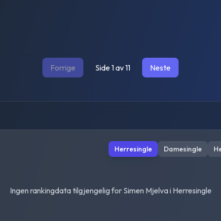
Forrige
Side
1
av
11
Neste
Herresingle
Damesingle
H
Ingen rankingdata tilgjengelig for
Simen Mjelva
i
Herresingle