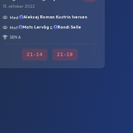
15. oktober 2022
Aleksej Roman Kustrin Iversen
Med
Mats Lervåg
Randi Selle
Mot
&
SEN A
21
-
14
21
-
10