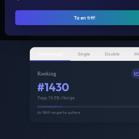
Ta en titt!
Sammenlagt
Single
Double
Mi
Ranking
#1430
Topp 76.5% i Norge
Av
1869
rangerte spillere