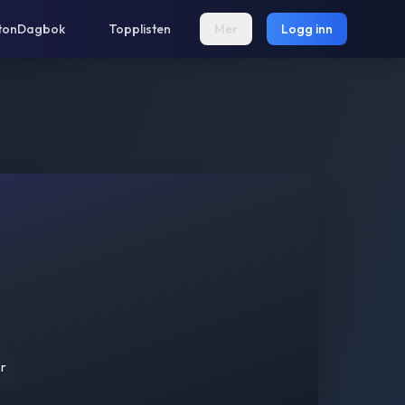
tonDagbok
Topplisten
Mer
Logg inn
r