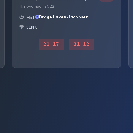
11. november 2022
Brage Løken-Jacobsen
Mot
SEN C
21
-
17
21
-
12