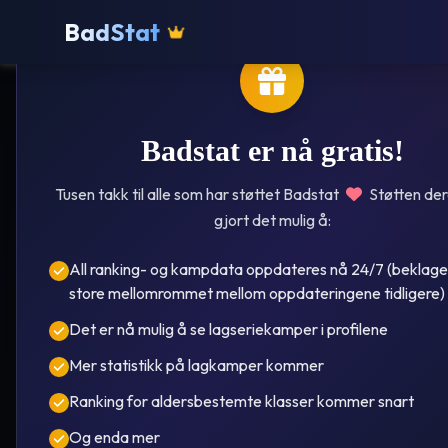
BadStat
Badstat er nå gratis!
Tusen takk til alle som har støttet Badstat
Støtten der
gjort det mulig å:
Rubbestadneset
All ranking- og kampdata oppdateres nå 24/7 (beklage
store mellomrommet mellom oppdateringene tidligere)
Si
Det er nå mulig å se lagseriekamper i profilene
Mer statistikk på lagkamper kommer
Ranking for aldersbestemte klasser kommer snart
År i ove
Og enda mer