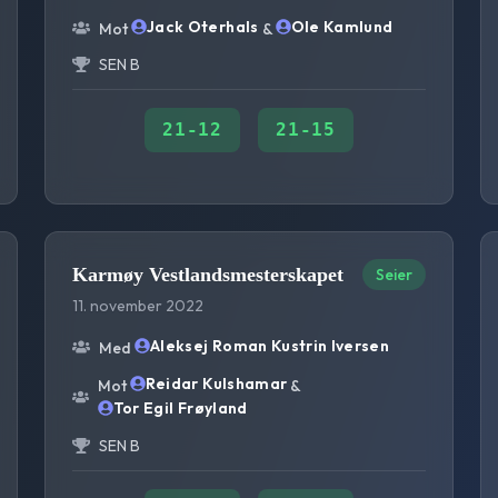
Jack Oterhals
Ole Kamlund
Mot
&
SEN B
21
-
12
21
-
15
Karmøy Vestlandsmesterskapet
Seier
11. november 2022
Aleksej Roman Kustrin Iversen
Med
Reidar Kulshamar
Mot
&
Tor Egil Frøyland
SEN B