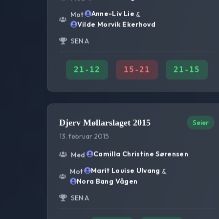
Anne-Liv Lie
Mot
&
Vilde Morvik Ekerhovd
SEN A
21
-
12
15
-
21
21
-
15
Djerv Møllarslaget 2015
Seier
13. februar 2015
Camilla Christine Sørensen
Med
Marit Louise Ulvang
Mot
&
Nora Bang Vågen
SEN A