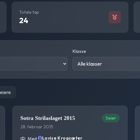
Totale tap
24
Klasse
seiere
Sotra Strilaslaget 2015
Seier
28. februar 2015
Lovise Krogsæter
Med