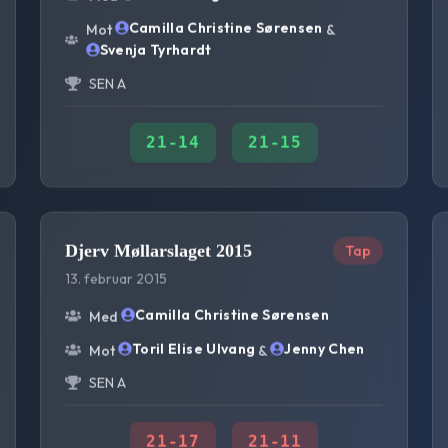
Camilla Christine Sørensen
Mot
&
Svenja Tyrhardt
SEN A
21
-
14
21
-
15
Djerv Møllarslaget 2015
Tap
13. februar 2015
Camilla Christine Sørensen
Med
Toril Elise Ulvang
Jenny Chen
Mot
&
SEN A
21
-
17
21
-
11