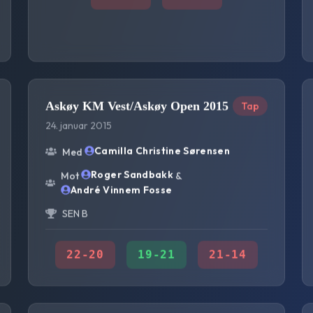
Askøy KM Vest/Askøy Open 2015
Tap
24. januar 2015
Camilla Christine Sørensen
Med
Roger Sandbakk
Mot
&
André Vinnem Fosse
SEN B
22
-
20
19
-
21
21
-
14