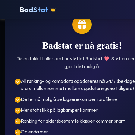
BadStat
Badstat er nå gratis!
Tusen takk til alle som har støttet Badstat
Støtten der
gjort det mulig å:
All ranking- og kampdata oppdateres nå 24/7 (beklage
Askøy
store mellomrommet mellom oppdateringene tidligere)
Det er nå mulig å se lagseriekamper i profilene
Ma
Mer statistikk på lagkamper kommer
Ranking for aldersbestemte klasser kommer snart
Og enda mer
År i ove