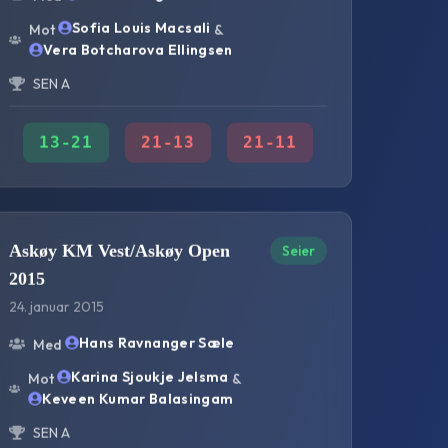
Sofia Louis Macsali
Mot
&
Vera Botcharova Ellingsen
SEN A
13
-
21
21
-
13
21
-
11
Askøy KM Vest/Askøy Open
Seier
2015
24. januar 2015
Hans Ravnanger Sæle
Med
Karina Sjoukje Jelsma
Mot
&
Keveen Kumar Balasingam
SEN A