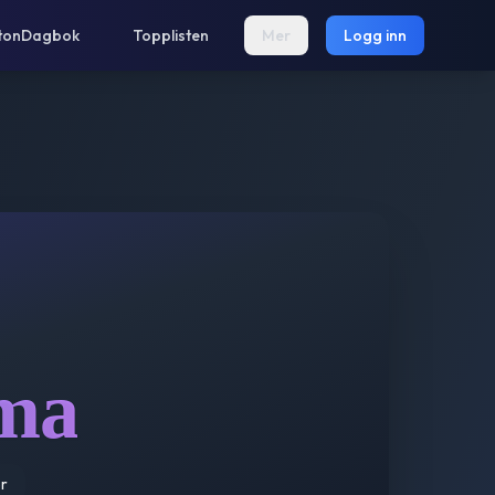
tonDagbok
Topplisten
Mer
Logg inn
sma
r