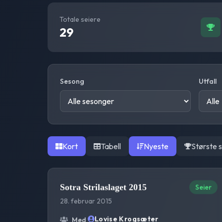
Totale seiere
29
Sesong
Utfall
Kort
Tabell
Nyeste
Største 
Sotra Strilaslaget 2015
Seier
28. februar 2015
Lovise Krogsæter
Med