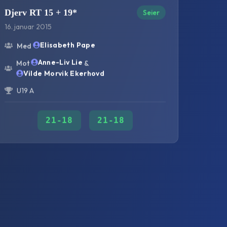
Djerv RT 15 + 19*
Seier
16. januar 2015
Elisabeth Pape
Med
Anne-Liv Lie
Mot
&
Vilde Morvik Ekerhovd
U19 A
21
-
18
21
-
18