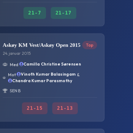
21
-
7
21
-
17
Askøy KM Vest/Askøy Open 2015
Tap
24. januar 2015
Camilla Christine Sørensen
Med
Vinoth Kumar Balasingam
Mot
&
Chandra Kumar Parasmothy
SEN B
21
-
15
21
-
13