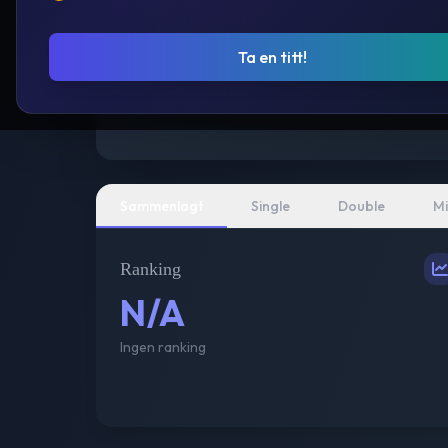
Ta en titt!
Sammenlagt
Single
Double
Mi
Ranking
N/A
Ingen ranking