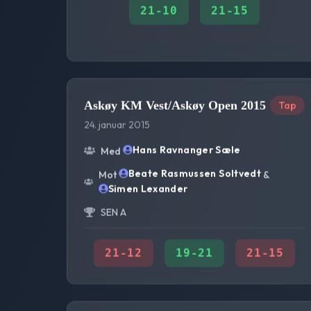
21
-
10
21
-
15
Askøy KM Vest/Askøy Open 2015
Tap
24. januar 2015
Hans Ravnanger Sæle
Med
Beate Rasmussen Soltvedt
Mot
&
Simen Lexander
SEN A
21
-
12
19
-
21
21
-
15