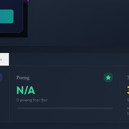
x
Poeng
3
N/A
0 poeng fra i fjor
S
5