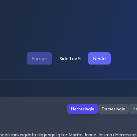
Forrige
Side
1
av
5
Neste
Herresingle
Damesingle
H
Ingen rankingdata tilgjengelig for
Marita Janne Jelsma
i
Herresingl