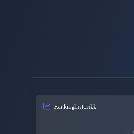
Rankinghistorikk