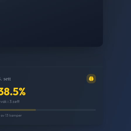
. sett
38.5
%
vak i 3.sett
av
13
kamper