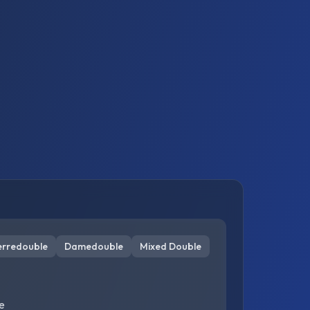
erredouble
Damedouble
Mixed Double
e