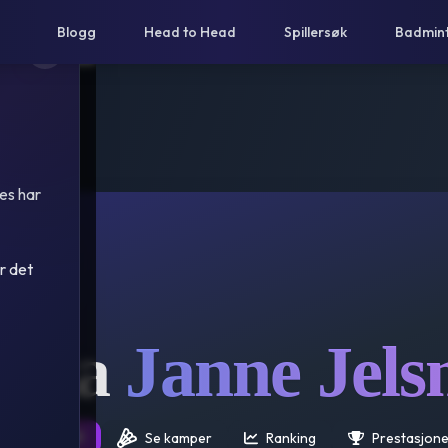
Blogg
Head to Head
Spillersøk
Badmin
es har
r det
rita
Janne Jel
rsikt 25/26 🌟
Se kamper
Ranking
Prestasjone