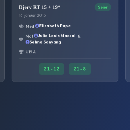
Djerv RT 15 + 19*
Seier
16. januar 2015
Elisabeth Pape
Med
Julia Louis Macsali
Mot
&
Selma Sanyang
U19 A
21
-
12
21
-
8