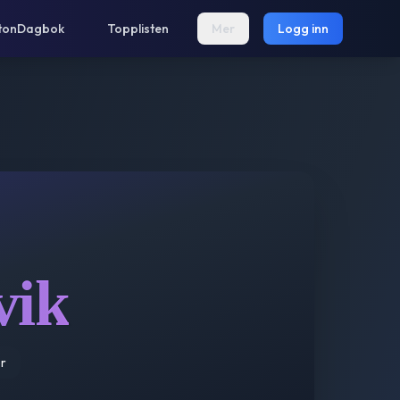
tonDagbok
Topplisten
Mer
Logg inn
vik
r