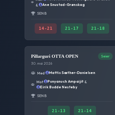
Ane Snustad-Grønskag
&
SEN B
14
-
21
21
-
17
21
-
18
Pillarguri OTTA OPEN
Seier
30. mai 2026
Mattis Sæther-Danielsen
Med
Punyanuch Ampaijit
Mot
&
Eirik Budde Nesteby
SEN B
21
-
13
21
-
14