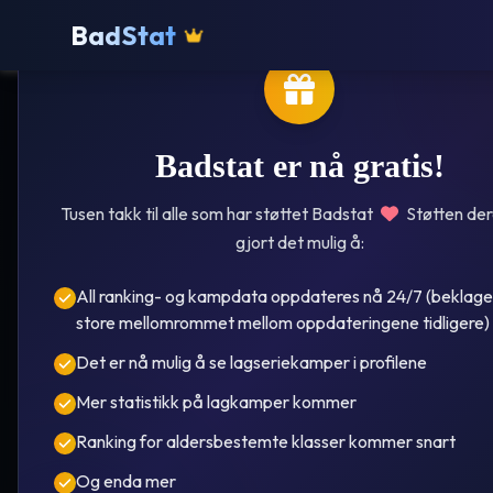
BadStat
Badstat er nå gratis!
Tusen takk til alle som har støttet Badstat
Støtten der
gjort det mulig å:
Norborg
All ranking- og kampdata oppdateres nå 24/7 (beklage
store mellomrommet mellom oppdateringene tidligere)
Ka
Det er nå mulig å se lagseriekamper i profilene
Mer statistikk på lagkamper kommer
Ranking for aldersbestemte klasser kommer snart
År i ove
Og enda mer