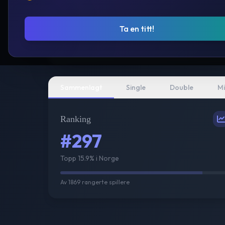
Ta en titt!
Sammenlagt
Single
Double
Mi
Ranking
#297
Topp 15.9% i Norge
Av
1869
rangerte spillere