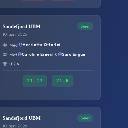
Sandefjord UBM
Seier
10. april 2026
Henriette Otterlei
Med
Caroline Ernest
Sara Engan
Mot
&
U17 A
21
-
17
21
-
6
Sandefjord UBM
Seier
10. april 2026