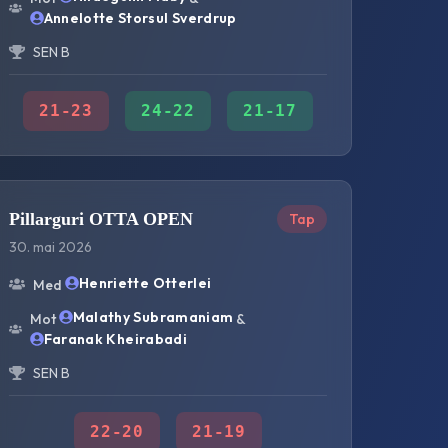
Annelotte Storsul Sverdrup
SEN B
21
-
23
24
-
22
21
-
17
Pillarguri OTTA OPEN
Tap
30. mai 2026
Henriette Otterlei
Med
Malathy Subramaniam
Mot
&
Faranak Kheirabadi
SEN B
22
-
20
21
-
19