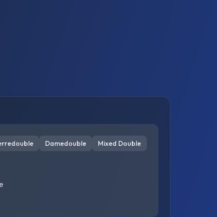
erredouble
Damedouble
Mixed Double
e