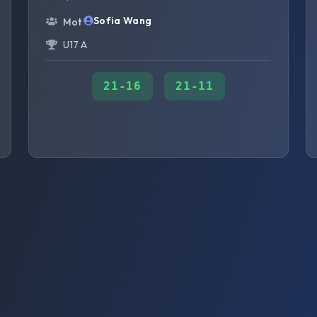
Sofia Wang
Mot
U17 A
21
-
16
21
-
11