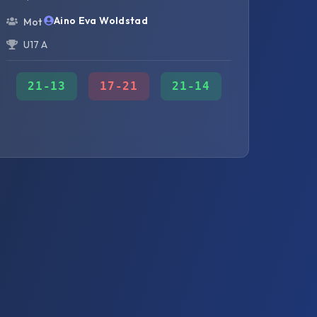
Aino Eva Woldstad
Mot
U17 A
21
-
13
17
-
21
21
-
14