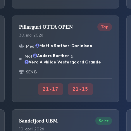
Pillarguri OTTA OPEN
Tap
30. mai 2026
Mattis Sæther-Danielsen
Med
Anders Borthen
Mot
&
Vera Alvhilde Vestergaard Grande
SEN B
21
-
17
21
-
15
Sandefjord UBM
Seier
10. april 2026