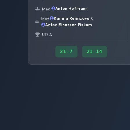
Anton Hofmann
Med
Kamila Remizova
Mot
&
Anton Einarsen Fiskum
U17 A
21
-
7
21
-
14