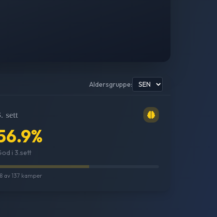
Aldersgruppe:
. sett
56.9
%
od i 3.sett
8
av
137
kamper