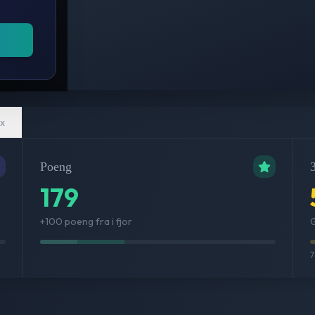
x
Poeng
3
179
+100 poeng fra i fjor
G
7