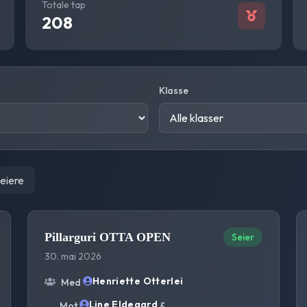
Totale tap
208
Klasse
seiere
Pillarguri OTTA OPEN
Seier
30. mai 2026
Henriette Otterlei
Med
Line Eldegard
Mot
&