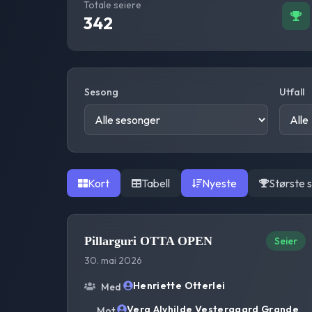
Totale seiere
342
Sesong
Utfall
Kort
Tabell
Nyeste
Største 
Pillarguri OTTA OPEN
Seier
30. mai 2026
Henriette Otterlei
Med
Vera Alvhilde Vestergaard Grande
Mot