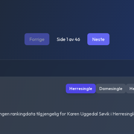
Forrige
Side
1
av
46
Neste
Herresingle
Damesingle
H
Ingen rankingdata tilgjengelig for
Karen Uggedal Søvik
i
Herresingl