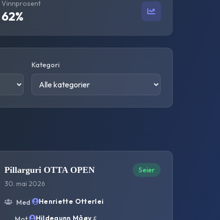
Vinnprosent
62
%
Kategori
Pillarguri OTTA OPEN
Seier
30. mai 2026
Henriette Otterlei
Med
Hildegunn Måøy
Mot
&