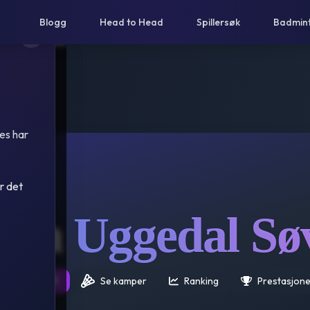
Blogg
Head to Head
Spillersøk
Badmin
es har
r det
ren
Uggedal Sø
rsikt 25/26 🌟
Se kamper
Ranking
Prestasjone