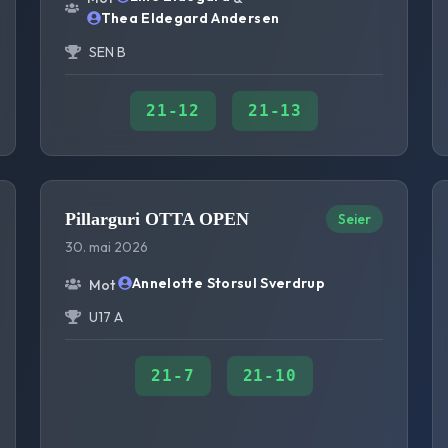
Thea Eldegard Andersen
SEN B
21
-
12
21
-
13
Pillarguri OTTA OPEN
Seier
30. mai 2026
Annelotte Storsul Sverdrup
Mot
U17 A
21
-
7
21
-
10