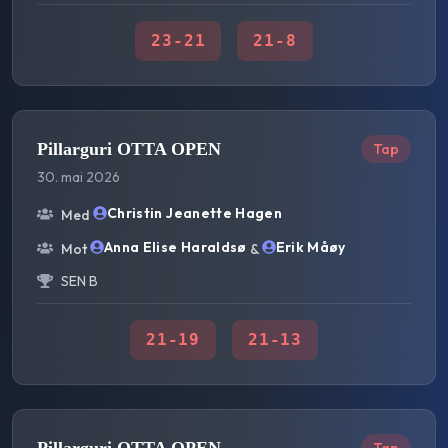
23
-
21
21
-
8
Pillarguri OTTA OPEN
Tap
30. mai 2026
Christin Jeanette Hagen
Med
Anna Elise Haraldsø
Erik Måøy
Mot
&
SEN B
21
-
19
21
-
13