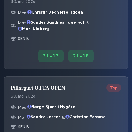
30. mai 2026
Christin Jeanette Hagen
Med
Sander Sandnes Fagervoll
Mot
&
Mari Uleberg
SEN B
21
-
17
21
-
10
Pillarguri OTTA OPEN
Tap
30. mai 2026
Børge Bjørnli Nygård
Med
Sondre Josten
Christian Fossmo
Mot
&
SEN B