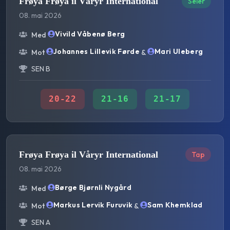
Frøya Frøya il Våryr International
Seier
08. mai 2026
Vivild Våbenø Berg
Med
Johannes Lillevik Førde
Mari Uleberg
Mot
&
SEN B
20
-
22
21
-
16
21
-
17
Frøya Frøya il Våryr International
Tap
08. mai 2026
Børge Bjørnli Nygård
Med
Markus Lervik Furuvik
Sam Khemklad
Mot
&
SEN A