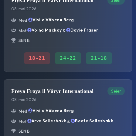
Frøya Frøya il Våryr International
Seier
08. mai 2026
Vivild Våbenø Berg
Med
Volna Mackay
Davie Fraser
Mot
&
SEN B
18
-
21
24
-
22
21
-
18
Frøya Frøya il Våryr International
Seier
08. mai 2026
Vivild Våbenø Berg
Med
Arve Sellesbakk
Beate Sellesbakk
Mot
&
SEN B