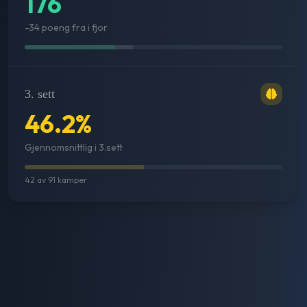
176
-34 poeng fra i fjor
3. sett
46.2
%
Gjennomsnittlig i 3.sett
42
av
91
kamper