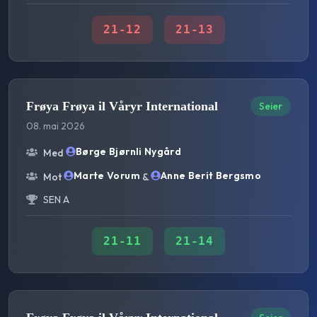
21
-
12
21
-
13
Frøya Frøya il Våryr International
Seier
08. mai 2026
Børge Bjørnli Nygård
Med
Marte Vorum
Anne Berit Bergsmo
Mot
&
SEN A
21
-
11
21
-
14