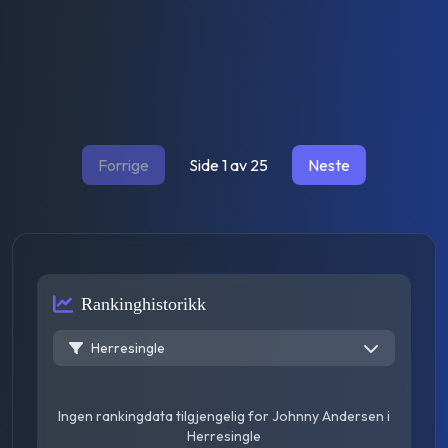
Forrige
Side
1
av
25
Neste
Rankinghistorikk
Herresingle
Ingen rankingdata tilgjengelig for
Johnny Andersen
i
Herresingle