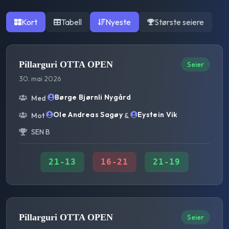
Kort
Tabell
Nyeste
Største seiere
Pillarguri OTTA OPEN
Seier
30. mai 2026
Børge Bjørnli Nygård
Med
Ole Andreas Sagøy
Eystein Vik
Mot
&
SEN B
21
-
13
16
-
21
21
-
19
Pillarguri OTTA OPEN
Seier