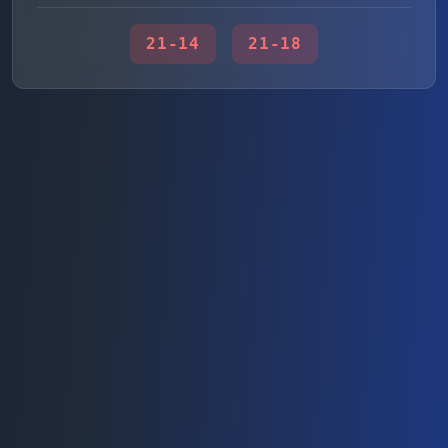
21
-
14
21
-
18