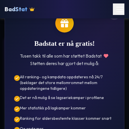
BadStat
Badstat er nå gratis!
Klæbu
Tusen takk til alle som har støttet Badstat
Støtten deres har gjort det mulig å:
All ranking- og kampdata oppdateres nå 24/7
(beklager det store mellomrommet mellom
oppdateringene tidligere)
Det er nå mulig å se lagseriekamper i profilene
Johnny
Mer statistikk på lagkamper kommer
Andersen
Ranking for aldersbestemte klasser kommer snart
År i oversikt 25/26 🌟
Se kamper
Ranking
Og enda mer