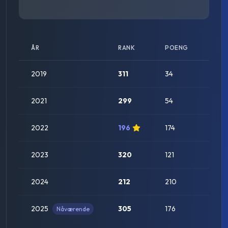
ÅR
RANK
POENG
STA
2019
311
34
2021
299
54
2022
196
174
2023
320
121
2024
212
210
2025
305
176
Nåværende
Ned