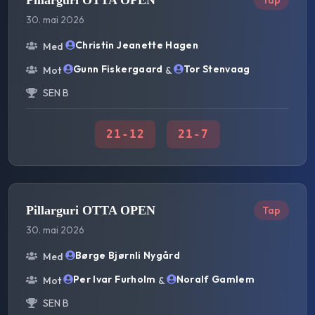
Pillarguri OTTA OPEN
Tap
30. mai 2026
Christin Jeanette Hagen
Med
Gunn Fiskergaard
Tor Stenvaag
Mot
&
SEN B
21
-
12
21
-
7
Pillarguri OTTA OPEN
Tap
30. mai 2026
Børge Bjørnli Nygård
Med
Per Ivar Furholm
Noralf Gamlem
Mot
&
SEN B