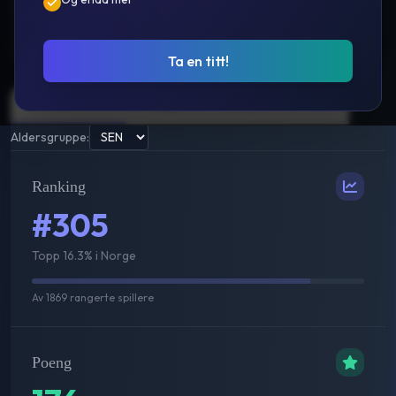
Prestasjoner
Ta en titt!
Sammenlagt
Single
Double
Mix
Aldersgruppe:
Ranking
#305
Topp 16.3% i Norge
Av
1869
rangerte spillere
Poeng