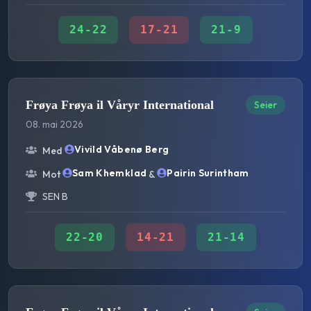
24
-
22
17
-
21
21
-
9
Frøya Frøya il Våryr International
Seier
08. mai 2026
Vivild Våbenø Berg
Med
Sam Khemklad
Pairin Surintham
Mot
&
SEN B
22
-
20
14
-
21
21
-
14