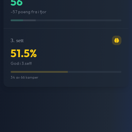
56
-57 poeng fra i fjor
3. sett
51.5
%
God i 3.sett
34
av
66
kamper