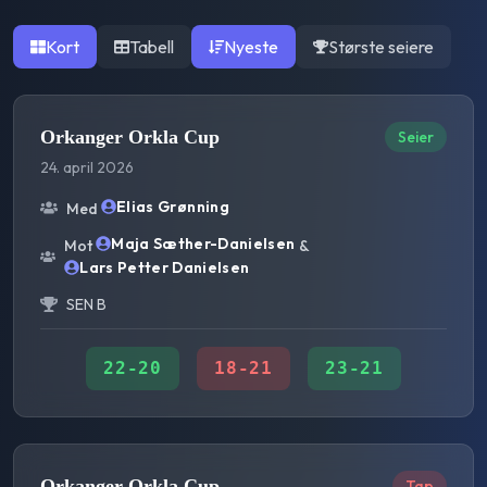
Kort
Tabell
Nyeste
Største seiere
Orkanger Orkla Cup
Seier
24. april 2026
Elias Grønning
Med
Maja Sæther-Danielsen
Mot
&
Lars Petter Danielsen
SEN B
22
-
20
18
-
21
23
-
21
Orkanger Orkla Cup
Tap