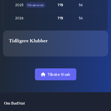
2025
715
56
Nåværende
Ned
2026
715
56
Tidligere Klubber
Tilbake til søk
Om BadStat