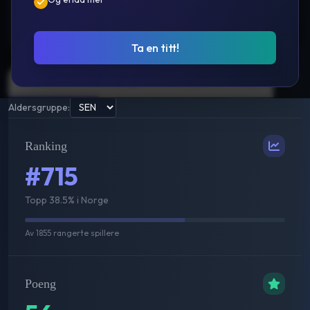
Prestasjoner
Ta en titt!
Sammenlagt
Single
Double
Mix
Aldersgruppe:
Ranking
#715
Topp 38.5% i Norge
Av
1855
rangerte spillere
Poeng