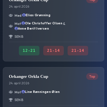
24. april 2026
Elias Grønning
Med
Ole Christoffer Olsen
Mot
&
Anne Berit Iversen
SEN B
12
-
21
21
-
14
21
-
14
Orkanger Orkla Cup
Tap
24. april 2026
Line Rønningen Øien
Mot
SEN B