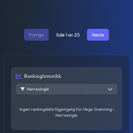
Forrige
Side
1
av
20
Neste
Rankinghistorikk
Herresingle
Ingen rankingdata tilgjengelig for
Hege Grønning
i
Herresingle