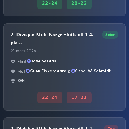
22
-
24
20
-
22
2. Divisjon Midt-Norge Sluttspill 1-4.
Seier
plass
21. mars 2026
Tove Søraas
Med
Gunn Fiskergaard
Sissel W. Schmidt
Mot
&
SEN
22
-
24
17
-
21
2. Divisjon Midt-Norge Sluttspill 1-4.
Tap