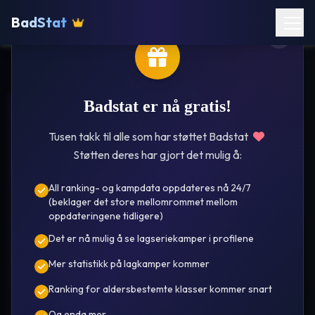
BadStat
Badstat er nå gratis!
Rissa
Tusen takk til alle som har støttet Badstat
Støtten deres har gjort det mulig å:
All ranking- og kampdata oppdateres nå 24/7
(beklager det store mellomrommet mellom
oppdateringene tidligere)
Det er nå mulig å se lagseriekamper i profilene
Hege
Mer statistikk på lagkamper kommer
Grønning
Ranking for aldersbestemte klasser kommer snart
År i oversikt 25/26 🌟
Se kamper
Ranking
Og enda mer