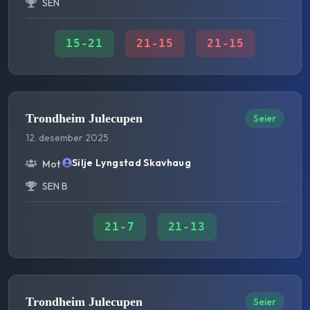
SEN
15
-
21
21
-
15
21
-
15
Trondheim Julecupen
Seier
12. desember 2025
Silje Lyngstad Skavhaug
Mot
SEN B
21
-
7
21
-
13
Trondheim Julecupen
Seier