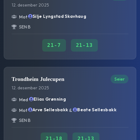
12. desember 2025
Silje Lyngstad Skavhaug
Mot
SEN B
21
-
7
21
-
13
Trondheim Julecupen
Seier
12. desember 2025
Elias Grønning
Med
Arve Sellesbakk
Beate Sellesbakk
Mot
&
SEN B
21
-
18
21
-
13